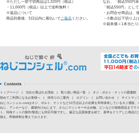
※ただし一部寸切商品は1,320円（税込）
なお、「税込550円
・11,000円（税込）以上で送料無料！
「税込550円」とし
※返品について
・お問合せ商品は、
商品到着後、5日以内に着払いで
ご返品
ください。
・小数点以下切り上
※箱単価＝1本当たり
トップページ
|
当社が選ばれる理由
|
取り扱い商品一覧
|
ネジ・ボルト・ナットの図書館
初めてご利用になるお客様へ
|
掛売りのご案内
|
ログイン
|
お問い合わせ
|
サイトマッ
ねじコンシェル.comはネジ、ボルト、ナットなど10万点以上の在庫を常時保有しているネジ通
ねじ、アンカーなど、建築向けねじまで、さらにマシンキーや止め輪、ピンなどの規格部品までラ
ト、特殊ナットの製作/製造にも対応可能ですし、厳正な品質検査を経て、基準をクリアした商品だけ
揃え、即納体制を整えております。