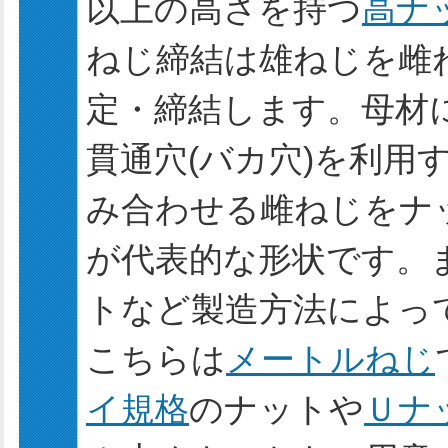
以上の高さを持つ
高ナ
ねじ締結は雄ねじを雌
定・締結します。母材
貫通穴(バカ穴)を利用
み合わせる雌ねじをナ
が代表的な形状です。
トなど製造方法によっ
こちらは
メートルねじ
イ規格
のナットや
Ｕナ