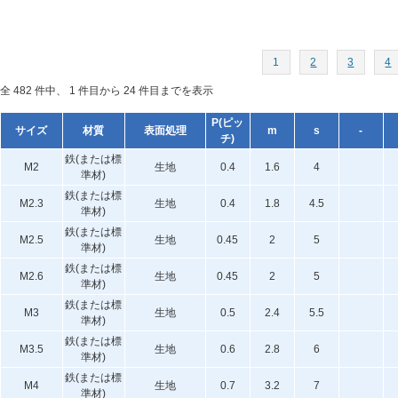
1
2
3
4
全 482 件中、 1 件目から 24 件目までを表示
P(ピッ
サイズ
材質
表面処理
m
s
-
チ)
鉄(または標
M2
生地
0.4
1.6
4
準材)
鉄(または標
M2.3
生地
0.4
1.8
4.5
準材)
鉄(または標
M2.5
生地
0.45
2
5
準材)
鉄(または標
M2.6
生地
0.45
2
5
準材)
鉄(または標
M3
生地
0.5
2.4
5.5
準材)
鉄(または標
M3.5
生地
0.6
2.8
6
準材)
鉄(または標
M4
生地
0.7
3.2
7
準材)