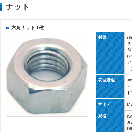
ナット
六角ナット 1種
材質
鉄
ス
S
(
ア
ル
表面処理
生
三
ド
サイズ
M
規格
IS
JI
DI