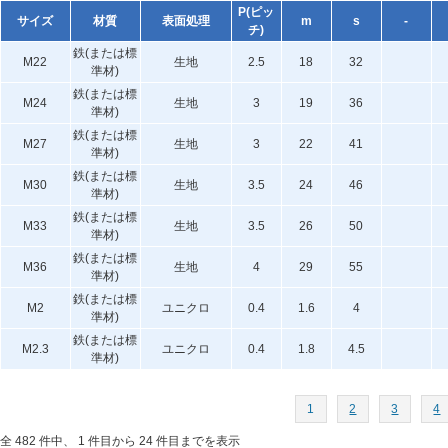
P(ピッ
サイズ
材質
表面処理
m
s
-
チ)
鉄(または標
M22
生地
2.5
18
32
準材)
鉄(または標
M24
生地
3
19
36
準材)
鉄(または標
M27
生地
3
22
41
準材)
鉄(または標
M30
生地
3.5
24
46
準材)
鉄(または標
M33
生地
3.5
26
50
準材)
鉄(または標
M36
生地
4
29
55
準材)
鉄(または標
M2
ユニクロ
0.4
1.6
4
準材)
鉄(または標
M2.3
ユニクロ
0.4
1.8
4.5
準材)
1
2
3
4
全 482 件中、 1 件目から 24 件目までを表示