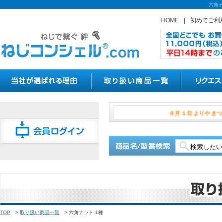
六角
HOME
|
初めてご利
８月１日よ
TOP
>
取り扱い商品一覧
>
六角ナット 1種