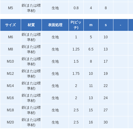
鉄(または標
M5
生地
0.8
4
8
準材)
P(ピッ
サイズ
材質
表面処理
m
s
-
チ)
鉄(または標
M6
生地
1
5
10
準材)
鉄(または標
M8
生地
1.25
6.5
13
準材)
鉄(または標
M10
生地
1.5
8
17
準材)
鉄(または標
M12
生地
1.75
10
19
準材)
鉄(または標
M14
生地
2
11
22
準材)
鉄(または標
M16
生地
2
13
24
準材)
鉄(または標
M18
生地
2.5
15
27
準材)
鉄(または標
M20
生地
2.5
16
30
準材)