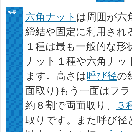
特長
六角ナット
は周囲が六
締結や固定に利用され
１種は最も一般的な形
ナット１種や六角ナッ
ます。高さは
呼び径
の
面取り)もう一面はフ
約８割で両面取り、
３
取りです。また呼び径