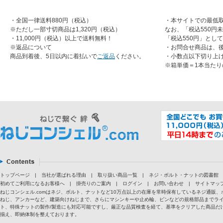
・全国一律送料880円（税込）
・本サイトでの最低取
※ただし一部寸切商品は1,320円（税込）
なお、「税込550円
・11,000円（税込）以上で送料無料！
「税込550円」とし
※返品について
・お問合せ商品は、
商品到着後、5日以内に着払いで
ご返品
ください。
・小数点以下切り上
※箱単価＝1本当たり
トップページ
|
当社が選ばれる理由
|
取り扱い商品一覧
|
ネジ・ボルト・ナットの図書館
初めてご利用になるお客様へ
|
掛売りのご案内
|
ログイン
|
お問い合わせ
|
サイトマッ
ねじコンシェル.comはネジ、ボルト、ナットなど10万点以上の在庫を常時保有しているネジ通
ねじ、アンカーなど、建築向けねじまで、さらにマシンキーや止め輪、ピンなどの規格部品までラ
ト、特殊ナットの製作/製造にも対応可能ですし、厳正な品質検査を経て、基準をクリアした商品だけ
揃え、即納体制を整えております。