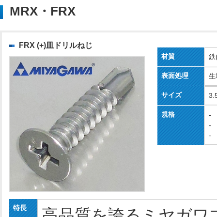
MRX・FRX
FRX (+)皿ドリルねじ
材質
鉄
表面処理
生
サイズ
3.
規格
-
-
-
特長
高品質を誇るミヤガワ