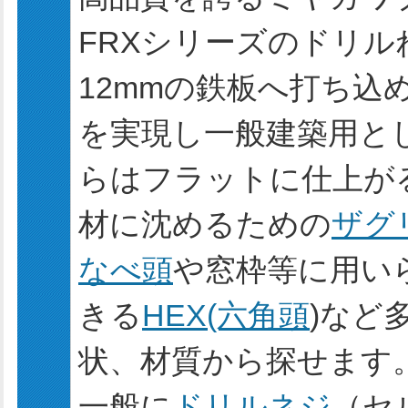
FRXシリーズのドリ
12mmの鉄板へ打ち込
を実現し一般建築用と
らはフラットに仕上が
材に沈めるための
ザグ
なべ頭
や窓枠等に用い
きる
HEX(六角頭
)など
状、材質から探せます
一般に
ドリルネジ
（セ