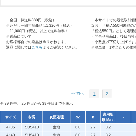
・全国一律送料880円（税込）
・本サイトでの最低取引価
※ただし一部寸切商品は1,320円（税込）
なお、「税込550円未満の
・11,000円（税込）以上で送料無料！
「税込550円」として処理
※返品について
・問合せ商品は、後日当社
お客様都合での返品は承りかねます。
・小数点以下切り上げです
返品に関しては
こちら
よりご確認ください。
※箱単価＝1本当たりの価
<< 前へ
1
2
全 39 件中、 25 件目から 39 件目までを表示
適用板
サイズ
材質
表面処理
d2
k
-
厚 Max.
4×35
SUS410
生地
8.0
2.7
3.2
4×40
SUS410
生地
8.0
2.7
3.2