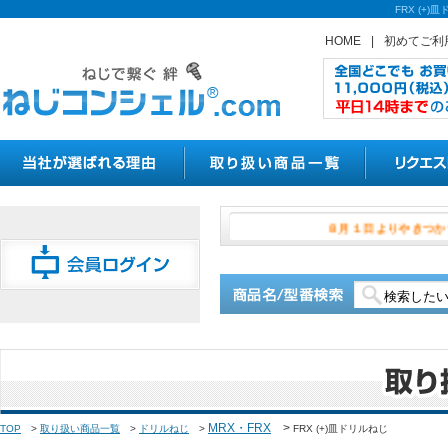
FRX (
HOME
|
初めてご利
８月１日よ
MRX・FRX
>
TOP
>
取り扱い商品一覧
>
ドリルねじ
>
FRX (+)皿ドリルねじ