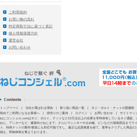
ご利用規約
お買い物の流れ
特定商取引法に基づく表記
個人情報保護方針
運営会社
お問い合わせ
トップページ
|
当社が選ばれる理由
|
取り扱い商品一覧
|
ネジ・ボルト・ナットの図書館
初めてご利用になるお客様へ
|
掛売りのご案内
|
ログイン
|
お問い合わせ
|
サイトマッ
ねじコンシェル.comはネジ、ボルト、ナットなど10万点以上の在庫を常時保有しているネジ通
ねじ、アンカーなど、建築向けねじまで、さらにマシンキーや止め輪、ピンなどの規格部品までラ
ト、特殊ナットの製作/製造にも対応可能ですし、厳正な品質検査を経て、基準をクリアした商品だけ
揃え、即納体制を整えております。