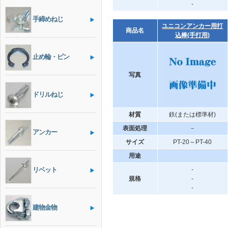
-
手締めねじ
ユニコンアンカー用打
商品名
込棒(手打用)
止め輪・ピン
写真
ドリルねじ
材質
鉄(または標準材)
表面処理
－
アンカー
サイズ
PT-20～PT-40
用途
リベット
-
規格
-
-
建物金物