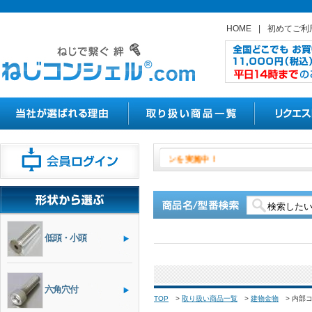
HOME
|
初めてご利
月１日よりやきつかナットの割引キ
低頭・小頭
六角穴付
TOP
>
取り扱い商品一覧
>
建物金物
>
内部