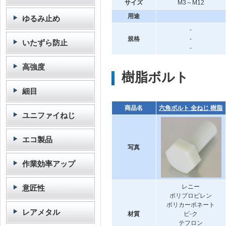
サイズ
M3～M12
用途
ゆるみ止め
-
規格
-
いたずら防止
-
高強度
樹脂ボルト
細目
商品名
六角ボルト 全ねじ 樹脂
ユニファイねじ
エコ製品
写真
作業効率アップ
レニー
意匠性
ポリプロピレン
ポリカーボネート
レアメタル
材質
ピ-ク
テフロン