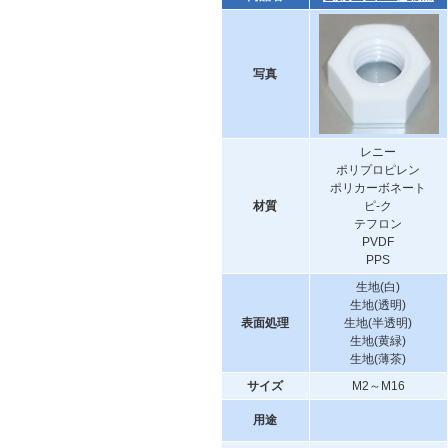
写真
レニー
ポリプロピレン
ポリカーボネート
材質
ピ-ク
テフロン
PVDF
PPS
生地(白)
生地(透明)
表面処理
生地(半透明)
生地(黄緑)
生地(薄茶)
サイズ
M2～M16
用途