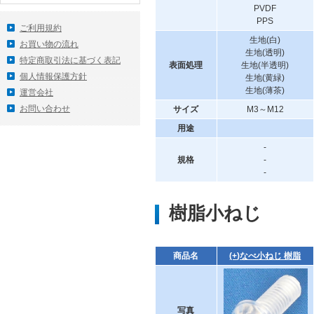
PVDF
PPS
ご利用規約
生地(白)
お買い物の流れ
生地(透明)
特定商取引法に基づく表記
表面処理
生地(半透明)
個人情報保護方針
生地(黄緑)
生地(薄茶)
運営会社
お問い合わせ
サイズ
M3～M12
用途
-
規格
-
-
樹脂小ねじ
商品名
(+)なべ小ねじ 樹脂
写真