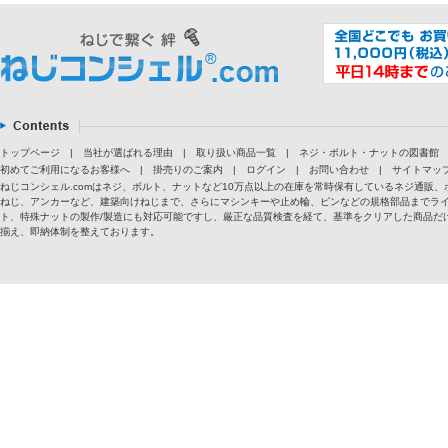
トップページ
|
当社が選ばれる理由
|
取り扱い商品一覧
|
ネジ・ボルト・ナットの図書館
初めてご利用になるお客様へ
|
掛売りのご案内
|
ログイン
|
お問い合わせ
|
サイトマッ
ねじコンシェル.comはネジ、ボルト、ナットなど10万点以上の在庫を常時保有しているネジ通
ねじ、アンカーなど、建築向けねじまで、さらにマシンキーや止め輪、ピンなどの規格部品までラ
ト、特殊ナットの製作/製造にも対応可能ですし、厳正な品質検査を経て、基準をクリアした商品だけ
揃え、即納体制を整えております。