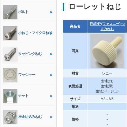
ローレットねじ
ボルト
FASNY(ファスニー) つ
商品名
まみねじ
小ねじ・マイクロねじ
写真
タッピングねじ
材質
レニー
ワッシャー
生地(白)
表面処理
生地(黒)
生地(ベージュ)
ナット
サイズ
M3～M5
用途
-
座金組込みねじ
規格
-
-