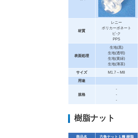
レニー
ポリカーボネート
材質
ピ-ク
PPS
生地(黒)
生地(透明)
表面処理
生地(黄緑)
生地(薄茶)
サイズ
M1.7～M8
用途
-
規格
-
-
樹脂ナット
商品名
六角ナット１種 樹脂