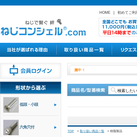
HOME
|
初めてご利
日よりやきつかナットの割引キャン
低頭・小頭
六角穴付
TOP
>
取り扱い商品一覧
>
樹脂製品