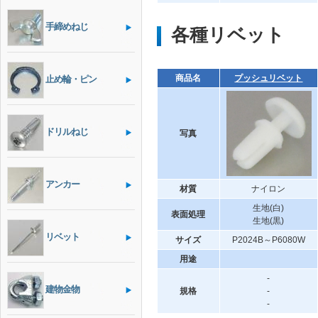
手締めねじ
各種リベット
商品名
プッシュリベット
止め輪・ピン
ドリルねじ
写真
アンカー
材質
ナイロン
生地(白)
表面処理
生地(黒)
リベット
サイズ
P2024B～P6080W
用途
-
建物金物
規格
-
-