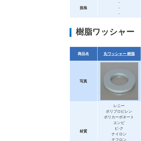
-
規格
-
-
樹脂ワッシャー
商品名
丸ワッシャー 樹脂
写真
レニー
ポリプロピレン
ポリカーボネート
エンビ
ピ-ク
材質
ナイロン
テフロン