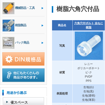
樹脂六角穴付品
機械部品・工具
六角穴付ボルト 全ねじ
樹脂製品
商品名
樹脂
パック商品
写真
レニー
ポリカーボネート
材質
ピ-ク
PVDF
PPS
生地(白)
生地(黒)
表面処理
生地(透明)
生地(薄茶)
省スペース