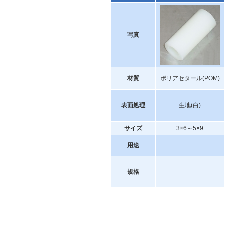
写真
材質
ポリアセタール(POM)
表面処理
生地(白)
サイズ
3×6～5×9
用途
-
規格
-
-