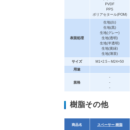
PVDF
PPS
ポリアセタール(POM)
生地(白)
生地(黒)
生地(グレー)
表面処理
生地(透明)
生地(半透明)
生地(黄緑)
生地(薄茶)
サイズ
M1×2.5～M24×50
用途
-
規格
-
-
樹脂その他
商品名
スペーサー 樹脂