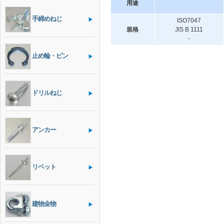
用途
手締めねじ
ISO7047
規格
JIS B 1111
-
止め輪・ピン
ドリルねじ
アンカー
リベット
建物金物