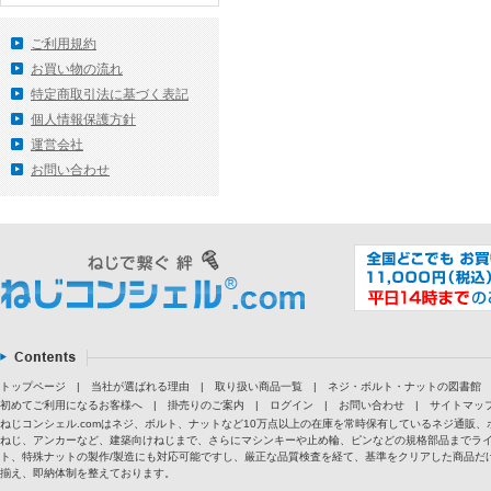
ご利用規約
お買い物の流れ
特定商取引法に基づく表記
個人情報保護方針
運営会社
お問い合わせ
トップページ
|
当社が選ばれる理由
|
取り扱い商品一覧
|
ネジ・ボルト・ナットの図書館
初めてご利用になるお客様へ
|
掛売りのご案内
|
ログイン
|
お問い合わせ
|
サイトマッ
ねじコンシェル.comはネジ、ボルト、ナットなど10万点以上の在庫を常時保有しているネジ通
ねじ、アンカーなど、建築向けねじまで、さらにマシンキーや止め輪、ピンなどの規格部品までラ
ト、特殊ナットの製作/製造にも対応可能ですし、厳正な品質検査を経て、基準をクリアした商品だけ
揃え、即納体制を整えております。