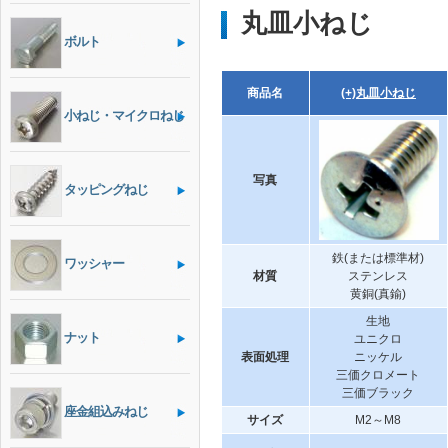
丸皿小ねじ
ボルト
商品名
(+)丸皿小ねじ
小ねじ・マイクロねじ
写真
タッピングねじ
鉄(または標準材)
ワッシャー
材質
ステンレス
黄銅(真鍮)
生地
ナット
ユニクロ
表面処理
ニッケル
三価クロメート
三価ブラック
座金組込みねじ
サイズ
M2～M8