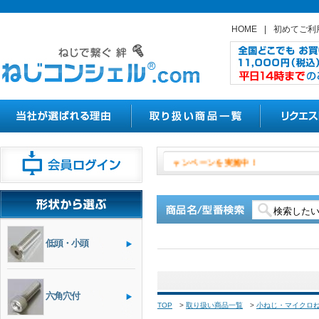
HOME
|
初めてご利
８月１日よりやきつかナットの割
低頭・小頭
六角穴付
TOP
>
取り扱い商品一覧
>
小ねじ・マイクロ