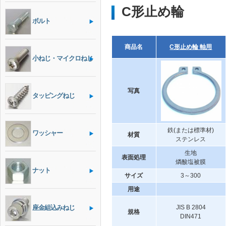
C形止め輪
ボルト
商品名
C形止め輪 軸用
小ねじ・マイクロねじ
写真
タッピングねじ
鉄(または標準材)
ワッシャー
材質
ステンレス
生地
表面処理
燐酸塩被膜
ナット
サイズ
3～300
用途
座金組込みねじ
JIS B 2804
規格
DIN471