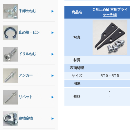
Ｃ形止め輪 穴用プライ
手締めねじ
商品名
ヤー先端
止め輪・ピン
写真
ドリルねじ
材質
－
表面処理
－
アンカー
サイズ
RT-0～RT-5
用途
-
リベット
規格
-
-
建物金物