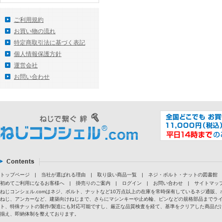
ご利用規約
お買い物の流れ
特定商取引法に基づく表記
個人情報保護方針
運営会社
お問い合わせ
トップページ
|
当社が選ばれる理由
|
取り扱い商品一覧
|
ネジ・ボルト・ナットの図書館
初めてご利用になるお客様へ
|
掛売りのご案内
|
ログイン
|
お問い合わせ
|
サイトマッ
ねじコンシェル.comはネジ、ボルト、ナットなど10万点以上の在庫を常時保有しているネジ通
ねじ、アンカーなど、建築向けねじまで、さらにマシンキーや止め輪、ピンなどの規格部品までラ
ト、特殊ナットの製作/製造にも対応可能ですし、厳正な品質検査を経て、基準をクリアした商品だけ
揃え、即納体制を整えております。