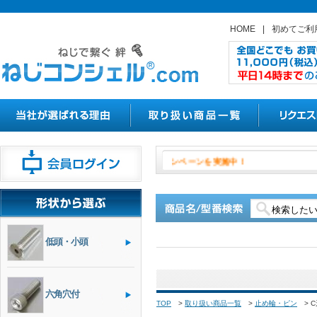
HOME
|
初めてご利
８月１日よりやきつかナットの割
低頭・小頭
六角穴付
TOP
>
取り扱い商品一覧
>
止め輪・ピン
>