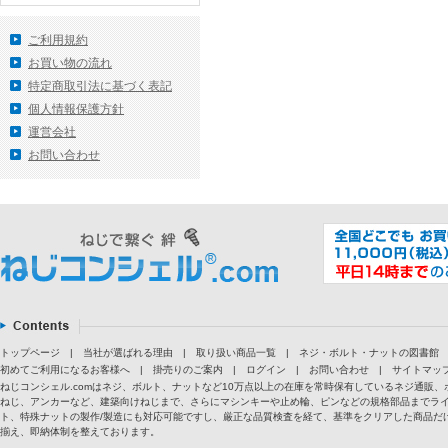
ご利用規約
お買い物の流れ
特定商取引法に基づく表記
個人情報保護方針
運営会社
お問い合わせ
トップページ
|
当社が選ばれる理由
|
取り扱い商品一覧
|
ネジ・ボルト・ナットの図書館
初めてご利用になるお客様へ
|
掛売りのご案内
|
ログイン
|
お問い合わせ
|
サイトマッ
ねじコンシェル.comはネジ、ボルト、ナットなど10万点以上の在庫を常時保有しているネジ通
ねじ、アンカーなど、建築向けねじまで、さらにマシンキーや止め輪、ピンなどの規格部品までラ
ト、特殊ナットの製作/製造にも対応可能ですし、厳正な品質検査を経て、基準をクリアした商品だけ
揃え、即納体制を整えております。