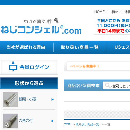
HOME
|
初めてご利
８月１日よりやきつかナットの割引
低頭・小頭
六角穴付
TOP
>
取り扱い商品一覧
>
一覧