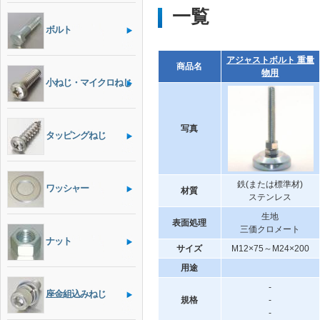
一覧
ボルト
アジャストボルト 重量
商品名
物用
小ねじ・マイクロねじ
写真
タッピングねじ
鉄(または標準材)
ワッシャー
材質
ステンレス
生地
表面処理
三価クロメート
ナット
サイズ
M12×75～M24×200
用途
-
座金組込みねじ
規格
-
-