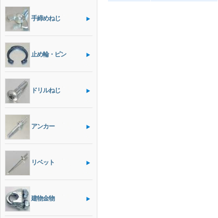
手締めねじ
止め輪・ピン
ドリルねじ
アンカー
リベット
建物金物